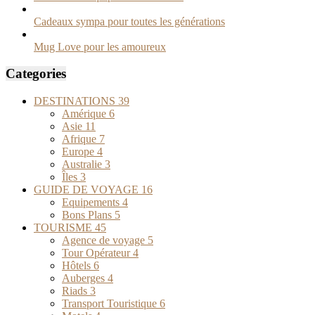
Cadeaux sympa pour toutes les générations
Mug Love pour les amoureux
Categories
DESTINATIONS
39
Amérique
6
Asie
11
Afrique
7
Europe
4
Australie
3
Îles
3
GUIDE DE VOYAGE
16
Equipements
4
Bons Plans
5
TOURISME
45
Agence de voyage
5
Tour Opérateur
4
Hôtels
6
Auberges
4
Riads
3
Transport Touristique
6