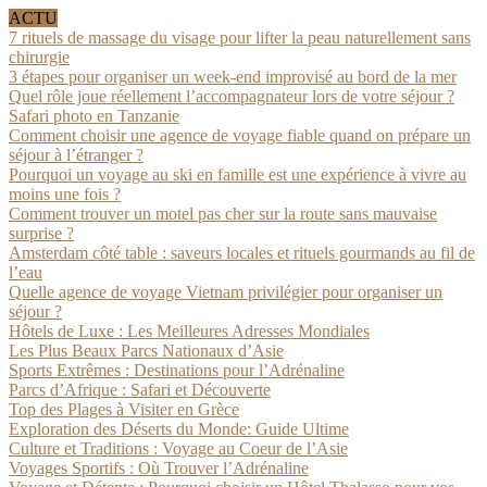
ACTU
7 rituels de massage du visage pour lifter la peau naturellement sans
chirurgie
3 étapes pour organiser un week-end improvisé au bord de la mer
Quel rôle joue réellement l’accompagnateur lors de votre séjour ?
Safari photo en Tanzanie
Comment choisir une agence de voyage fiable quand on prépare un
séjour à l’étranger ?
Pourquoi un voyage au ski en famille est une expérience à vivre au
moins une fois ?
Comment trouver un motel pas cher sur la route sans mauvaise
surprise ?
Amsterdam côté table : saveurs locales et rituels gourmands au fil de
l’eau
Quelle agence de voyage Vietnam privilégier pour organiser un
séjour ?
Hôtels de Luxe : Les Meilleures Adresses Mondiales
Les Plus Beaux Parcs Nationaux d’Asie
Sports Extrêmes : Destinations pour l’Adrénaline
Parcs d’Afrique : Safari et Découverte
Top des Plages à Visiter en Grèce
Exploration des Déserts du Monde: Guide Ultime
Culture et Traditions : Voyage au Coeur de l’Asie
Voyages Sportifs : Où Trouver l’Adrénaline