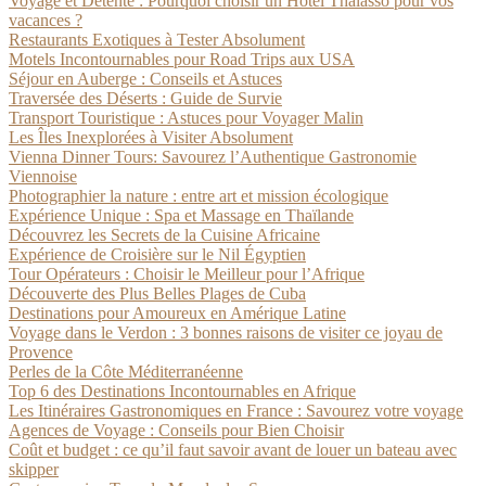
Voyage et Détente : Pourquoi choisir un Hôtel Thalasso pour vos
vacances ?
Restaurants Exotiques à Tester Absolument
Motels Incontournables pour Road Trips aux USA
Séjour en Auberge : Conseils et Astuces
Traversée des Déserts : Guide de Survie
Transport Touristique : Astuces pour Voyager Malin
Les Îles Inexplorées à Visiter Absolument
Vienna Dinner Tours: Savourez l’Authentique Gastronomie
Viennoise
Photographier la nature : entre art et mission écologique
Expérience Unique : Spa et Massage en Thaïlande
Découvrez les Secrets de la Cuisine Africaine
Expérience de Croisière sur le Nil Égyptien
Tour Opérateurs : Choisir le Meilleur pour l’Afrique
Découverte des Plus Belles Plages de Cuba
Destinations pour Amoureux en Amérique Latine
Voyage dans le Verdon : 3 bonnes raisons de visiter ce joyau de
Provence
Perles de la Côte Méditerranéenne
Top 6 des Destinations Incontournables en Afrique
Les Itinéraires Gastronomiques en France : Savourez votre voyage
Agences de Voyage : Conseils pour Bien Choisir
Coût et budget : ce qu’il faut savoir avant de louer un bateau avec
skipper