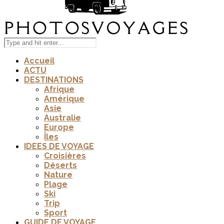
Accueil
ACTU
DESTINATIONS
Afrique
Amérique
Asie
Australie
Europe
Îles
IDEES DE VOYAGE
Croisières
Déserts
Nature
Plage
Ski
Trip
Sport
GUIDE DE VOYAGE