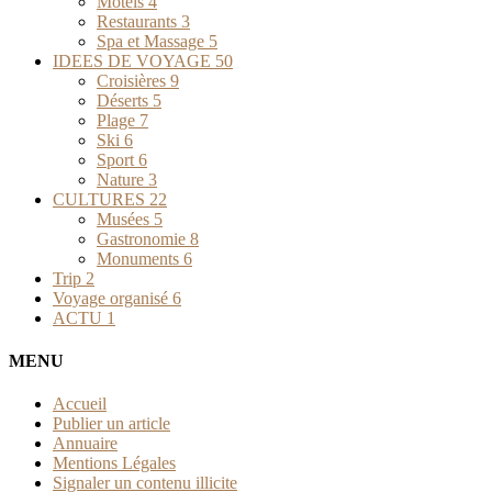
Motels
4
Restaurants
3
Spa et Massage
5
IDEES DE VOYAGE
50
Croisières
9
Déserts
5
Plage
7
Ski
6
Sport
6
Nature
3
CULTURES
22
Musées
5
Gastronomie
8
Monuments
6
Trip
2
Voyage organisé
6
ACTU
1
MENU
Accueil
Publier un article
Annuaire
Mentions Légales
Signaler un contenu illicite