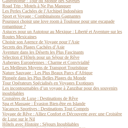
Gastronomie : Tour du Monde des Saveurs
Road Trip : Motels à Ne Pas Manquer
Les Perles Cachées de l’Archipel Indonésien
Sport et Voyage : Combinaisons Gagnantes
Pourquoi choisir une love room à Toulouse pour une escapade
romantique ?
Astuces pour un Autotour au Mexique : Liberté et Aventure sur les
Routes Mexicaines
Choisir son Agence de Voyage pour l’Asie
Secrets des Plages Cachées d’Asie
Aventure dans les Déserts les Plus Fascinants
Sélection d’Hôtels pour un Séjour de Rêve
Auberges Européennes : Charme et Convivialité
Les Meilleurs Moyens de Transport Touristique
Nature Sauvage : Les Plus Beaux Parcs d’Afrique
Plongée dans les Plus Belles Plages du Monde
Tour Opérateurs Spécialisés en Voyages Exotiques
Les incontournables d’un voyage à Zanzibar pour des souvenirs
inoubliables
Croisières de Luxe : Destinations de Rêve
Spa et Massage : Évasion Bien-être en Islande
Vacances Sportives : Destinations Tout Compris
Voyage de Rêve : Alliez Confort et Découverte avec une Croisière
de Luxe sur le Nil
Hôtels avec Histoire : Séjours Inoubliables