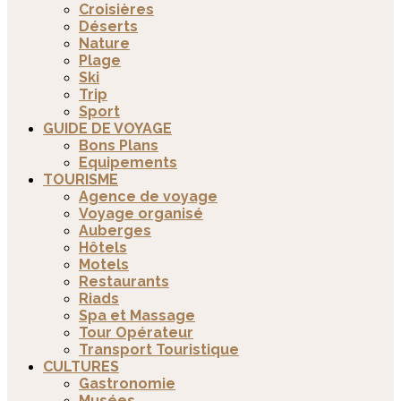
Croisières
Déserts
Nature
Plage
Ski
Trip
Sport
GUIDE DE VOYAGE
Bons Plans
Equipements
TOURISME
Agence de voyage
Voyage organisé
Auberges
Hôtels
Motels
Restaurants
Riads
Spa et Massage
Tour Opérateur
Transport Touristique
CULTURES
Gastronomie
Musées