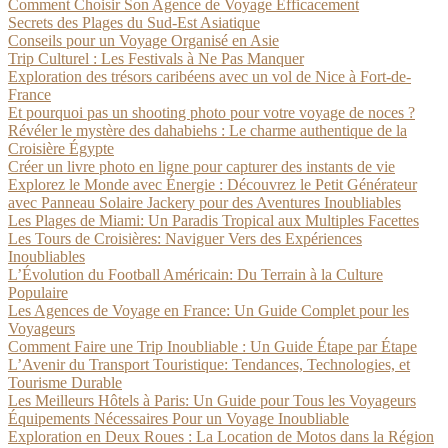
Comment Choisir Son Agence de Voyage Efficacement
Secrets des Plages du Sud-Est Asiatique
Conseils pour un Voyage Organisé en Asie
Trip Culturel : Les Festivals à Ne Pas Manquer
Exploration des trésors caribéens avec un vol de Nice à Fort-de-
France
Et pourquoi pas un shooting photo pour votre voyage de noces ?
Révéler le mystère des dahabiehs : Le charme authentique de la
Croisière Égypte
Créer un livre photo en ligne pour capturer des instants de vie
Explorez le Monde avec Énergie : Découvrez le Petit Générateur
avec Panneau Solaire Jackery pour des Aventures Inoubliables
Les Plages de Miami: Un Paradis Tropical aux Multiples Facettes
Les Tours de Croisières: Naviguer Vers des Expériences
Inoubliables
L’Évolution du Football Américain: Du Terrain à la Culture
Populaire
Les Agences de Voyage en France: Un Guide Complet pour les
Voyageurs
Comment Faire une Trip Inoubliable : Un Guide Étape par Étape
L’Avenir du Transport Touristique: Tendances, Technologies, et
Tourisme Durable
Les Meilleurs Hôtels à Paris: Un Guide pour Tous les Voyageurs
Équipements Nécessaires Pour un Voyage Inoubliable
Exploration en Deux Roues : La Location de Motos dans la Région