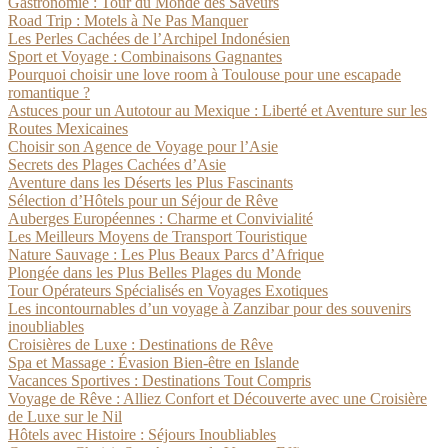
Gastronomie : Tour du Monde des Saveurs
Road Trip : Motels à Ne Pas Manquer
Les Perles Cachées de l’Archipel Indonésien
Sport et Voyage : Combinaisons Gagnantes
Pourquoi choisir une love room à Toulouse pour une escapade
romantique ?
Astuces pour un Autotour au Mexique : Liberté et Aventure sur les
Routes Mexicaines
Choisir son Agence de Voyage pour l’Asie
Secrets des Plages Cachées d’Asie
Aventure dans les Déserts les Plus Fascinants
Sélection d’Hôtels pour un Séjour de Rêve
Auberges Européennes : Charme et Convivialité
Les Meilleurs Moyens de Transport Touristique
Nature Sauvage : Les Plus Beaux Parcs d’Afrique
Plongée dans les Plus Belles Plages du Monde
Tour Opérateurs Spécialisés en Voyages Exotiques
Les incontournables d’un voyage à Zanzibar pour des souvenirs
inoubliables
Croisières de Luxe : Destinations de Rêve
Spa et Massage : Évasion Bien-être en Islande
Vacances Sportives : Destinations Tout Compris
Voyage de Rêve : Alliez Confort et Découverte avec une Croisière
de Luxe sur le Nil
Hôtels avec Histoire : Séjours Inoubliables