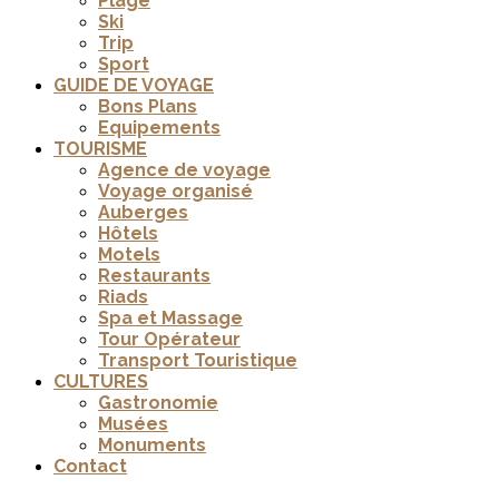
Plage
Ski
Trip
Sport
GUIDE DE VOYAGE
Bons Plans
Equipements
TOURISME
Agence de voyage
Voyage organisé
Auberges
Hôtels
Motels
Restaurants
Riads
Spa et Massage
Tour Opérateur
Transport Touristique
CULTURES
Gastronomie
Musées
Monuments
Contact