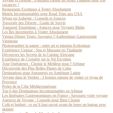
Voyage et Détente : Pourquoi choisir un Hôtel Thalasso pour vos
vacances ?
Restaurants Exotiques à Tester Absolument
Motels Incontournables pour Road Trips aux USA
Séjour en Auberge : Conseils et Astuces
Traversée des Déserts : Guide de Survie
Transport Touristique : Astuces pour Voyager Malin
Les Îles Inexplorées à Visiter Absolument
Vienna Dinner Tours: Savourez l’Authentique Gastronomie
Viennoise
Photographier la nature : entre art et mission écologique
Expérience Unique : Spa et Massage en Thaïlande
Découvrez les Secrets de la Cuisine Africaine
Expérience de Croisière sur le Nil Égyptien
Tour Opérateurs : Choisir le Meilleur pour l’Afrique
Découverte des Plus Belles Plages de Cuba
Destinations pour Amoureux en Amérique Latine
Voyage dans le Verdon : 3 bonnes raisons de visiter ce joyau de
Provence
Perles de la Côte Méditerranéenne
Top 6 des Destinations Incontournables en Afrique
Les Itinéraires Gastronomiques en France : Savourez votre voyage
Agences de Voyage : Conseils pour Bien Choisir
Coût et budget : ce qu’il faut savoir avant de louer un bateau avec
skipper