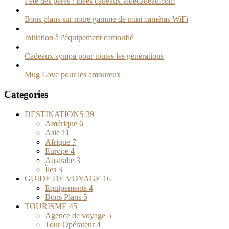
Fête des pères : idées cadeaux aidecadeau.com
Bons plans sur notre gamme de mini caméras WiFi
Initiation à l'équipement camouflé
Cadeaux sympa pour toutes les générations
Mug Love pour les amoureux
Categories
DESTINATIONS
39
Amérique
6
Asie
11
Afrique
7
Europe
4
Australie
3
Îles
3
GUIDE DE VOYAGE
16
Equipements
4
Bons Plans
5
TOURISME
45
Agence de voyage
5
Tour Opérateur
4