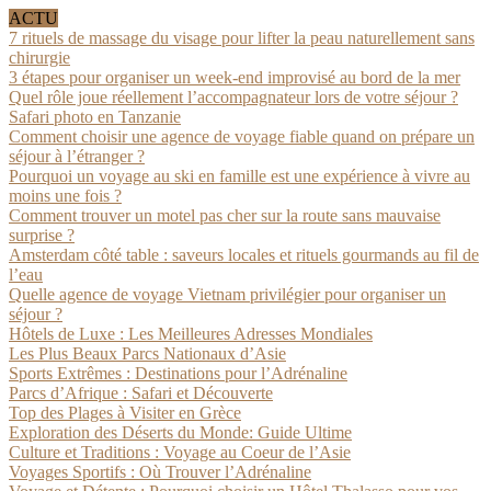
ACTU
7 rituels de massage du visage pour lifter la peau naturellement sans
chirurgie
3 étapes pour organiser un week-end improvisé au bord de la mer
Quel rôle joue réellement l’accompagnateur lors de votre séjour ?
Safari photo en Tanzanie
Comment choisir une agence de voyage fiable quand on prépare un
séjour à l’étranger ?
Pourquoi un voyage au ski en famille est une expérience à vivre au
moins une fois ?
Comment trouver un motel pas cher sur la route sans mauvaise
surprise ?
Amsterdam côté table : saveurs locales et rituels gourmands au fil de
l’eau
Quelle agence de voyage Vietnam privilégier pour organiser un
séjour ?
Hôtels de Luxe : Les Meilleures Adresses Mondiales
Les Plus Beaux Parcs Nationaux d’Asie
Sports Extrêmes : Destinations pour l’Adrénaline
Parcs d’Afrique : Safari et Découverte
Top des Plages à Visiter en Grèce
Exploration des Déserts du Monde: Guide Ultime
Culture et Traditions : Voyage au Coeur de l’Asie
Voyages Sportifs : Où Trouver l’Adrénaline