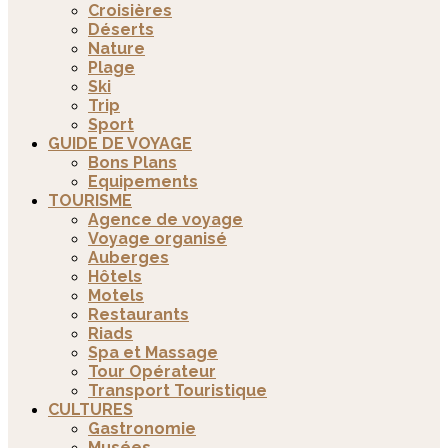
Croisières
Déserts
Nature
Plage
Ski
Trip
Sport
GUIDE DE VOYAGE
Bons Plans
Equipements
TOURISME
Agence de voyage
Voyage organisé
Auberges
Hôtels
Motels
Restaurants
Riads
Spa et Massage
Tour Opérateur
Transport Touristique
CULTURES
Gastronomie
Musées