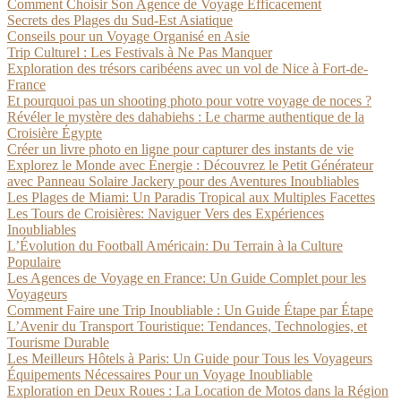
Comment Choisir Son Agence de Voyage Efficacement
Secrets des Plages du Sud-Est Asiatique
Conseils pour un Voyage Organisé en Asie
Trip Culturel : Les Festivals à Ne Pas Manquer
Exploration des trésors caribéens avec un vol de Nice à Fort-de-
France
Et pourquoi pas un shooting photo pour votre voyage de noces ?
Révéler le mystère des dahabiehs : Le charme authentique de la
Croisière Égypte
Créer un livre photo en ligne pour capturer des instants de vie
Explorez le Monde avec Énergie : Découvrez le Petit Générateur
avec Panneau Solaire Jackery pour des Aventures Inoubliables
Les Plages de Miami: Un Paradis Tropical aux Multiples Facettes
Les Tours de Croisières: Naviguer Vers des Expériences
Inoubliables
L’Évolution du Football Américain: Du Terrain à la Culture
Populaire
Les Agences de Voyage en France: Un Guide Complet pour les
Voyageurs
Comment Faire une Trip Inoubliable : Un Guide Étape par Étape
L’Avenir du Transport Touristique: Tendances, Technologies, et
Tourisme Durable
Les Meilleurs Hôtels à Paris: Un Guide pour Tous les Voyageurs
Équipements Nécessaires Pour un Voyage Inoubliable
Exploration en Deux Roues : La Location de Motos dans la Région