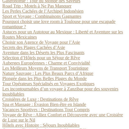
Gastronomie : Tour du Monde des Saveurs
Road Trip : Motels à Ne Pas Manquer
Les Perles Cachées de l’Archipel Indonésien
Sport et Voyage : Combinaisons Gagnantes
Pourquoi choisir une love room à Toulouse pour une escapade
romantique ?
Astuces pour un Autotour au Mexique : Liberté et Aventure sur les
Routes Mexicaines
Choisir son Agence de Voyage pour l’Asie
Secrets des Plages Cachées d’Asie
Aventure dans les Déserts les Plus Fascinants
Sélection d’Hôtels pour un Séjour de Rêve
Auberges Européennes : Charme et Convivialité
Les Meilleurs Moyens de Transport Touristique
Nature Sauvage : Les Plus Beaux Parcs d’Afrique
Plongée dans les Plus Belles Plages du Monde
Tour Opérateurs Spécialisés en Voyages Exotiques
Les incontournables d’un voyage à Zanzibar pour des souvenirs
inoubliables
Croisières de Luxe : Destinations de Rêve
Spa et Massage : Évasion Bien-être en Islande
Vacances Sportives : Destinations Tout Compris
Voyage de Rêve : Alliez Confort et Découverte avec une Croisière
de Luxe sur le Nil
Hôtels avec Histoire : Séjours Inoubliables