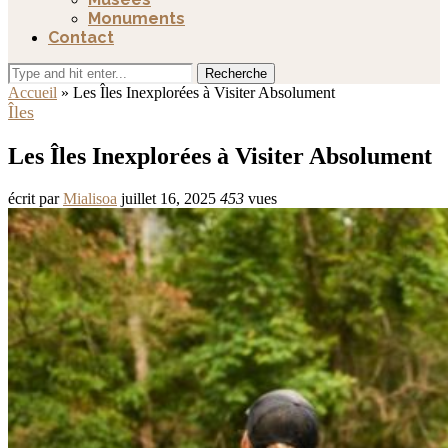
Monuments
Contact
Recherche
Accueil
»
Les Îles Inexplorées à Visiter Absolument
Îles
Les Îles Inexplorées à Visiter Absolument
écrit par
Mialisoa
juillet 16, 2025
453
vues