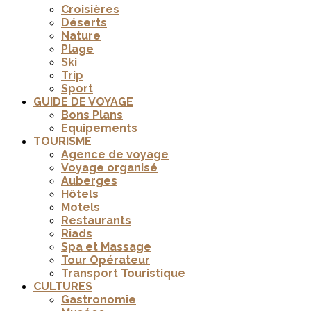
Croisières
Déserts
Nature
Plage
Ski
Trip
Sport
GUIDE DE VOYAGE
Bons Plans
Equipements
TOURISME
Agence de voyage
Voyage organisé
Auberges
Hôtels
Motels
Restaurants
Riads
Spa et Massage
Tour Opérateur
Transport Touristique
CULTURES
Gastronomie