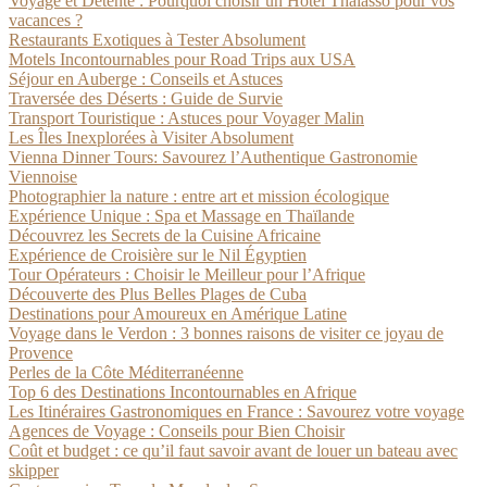
Voyage et Détente : Pourquoi choisir un Hôtel Thalasso pour vos
vacances ?
Restaurants Exotiques à Tester Absolument
Motels Incontournables pour Road Trips aux USA
Séjour en Auberge : Conseils et Astuces
Traversée des Déserts : Guide de Survie
Transport Touristique : Astuces pour Voyager Malin
Les Îles Inexplorées à Visiter Absolument
Vienna Dinner Tours: Savourez l’Authentique Gastronomie
Viennoise
Photographier la nature : entre art et mission écologique
Expérience Unique : Spa et Massage en Thaïlande
Découvrez les Secrets de la Cuisine Africaine
Expérience de Croisière sur le Nil Égyptien
Tour Opérateurs : Choisir le Meilleur pour l’Afrique
Découverte des Plus Belles Plages de Cuba
Destinations pour Amoureux en Amérique Latine
Voyage dans le Verdon : 3 bonnes raisons de visiter ce joyau de
Provence
Perles de la Côte Méditerranéenne
Top 6 des Destinations Incontournables en Afrique
Les Itinéraires Gastronomiques en France : Savourez votre voyage
Agences de Voyage : Conseils pour Bien Choisir
Coût et budget : ce qu’il faut savoir avant de louer un bateau avec
skipper