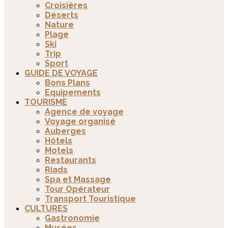
Croisières
Déserts
Nature
Plage
Ski
Trip
Sport
GUIDE DE VOYAGE
Bons Plans
Equipements
TOURISME
Agence de voyage
Voyage organisé
Auberges
Hôtels
Motels
Restaurants
Riads
Spa et Massage
Tour Opérateur
Transport Touristique
CULTURES
Gastronomie
Musées