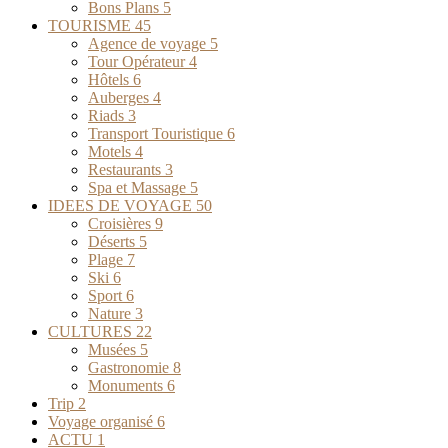
Bons Plans
5
TOURISME
45
Agence de voyage
5
Tour Opérateur
4
Hôtels
6
Auberges
4
Riads
3
Transport Touristique
6
Motels
4
Restaurants
3
Spa et Massage
5
IDEES DE VOYAGE
50
Croisières
9
Déserts
5
Plage
7
Ski
6
Sport
6
Nature
3
CULTURES
22
Musées
5
Gastronomie
8
Monuments
6
Trip
2
Voyage organisé
6
ACTU
1