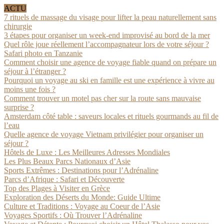
ACTU
7 rituels de massage du visage pour lifter la peau naturellement sans
chirurgie
3 étapes pour organiser un week-end improvisé au bord de la mer
Quel rôle joue réellement l’accompagnateur lors de votre séjour ?
Safari photo en Tanzanie
Comment choisir une agence de voyage fiable quand on prépare un
séjour à l’étranger ?
Pourquoi un voyage au ski en famille est une expérience à vivre au
moins une fois ?
Comment trouver un motel pas cher sur la route sans mauvaise
surprise ?
Amsterdam côté table : saveurs locales et rituels gourmands au fil de
l’eau
Quelle agence de voyage Vietnam privilégier pour organiser un
séjour ?
Hôtels de Luxe : Les Meilleures Adresses Mondiales
Les Plus Beaux Parcs Nationaux d’Asie
Sports Extrêmes : Destinations pour l’Adrénaline
Parcs d’Afrique : Safari et Découverte
Top des Plages à Visiter en Grèce
Exploration des Déserts du Monde: Guide Ultime
Culture et Traditions : Voyage au Coeur de l’Asie
Voyages Sportifs : Où Trouver l’Adrénaline