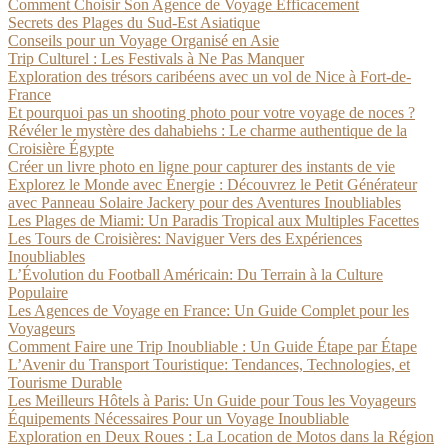
Comment Choisir Son Agence de Voyage Efficacement
Secrets des Plages du Sud-Est Asiatique
Conseils pour un Voyage Organisé en Asie
Trip Culturel : Les Festivals à Ne Pas Manquer
Exploration des trésors caribéens avec un vol de Nice à Fort-de-
France
Et pourquoi pas un shooting photo pour votre voyage de noces ?
Révéler le mystère des dahabiehs : Le charme authentique de la
Croisière Égypte
Créer un livre photo en ligne pour capturer des instants de vie
Explorez le Monde avec Énergie : Découvrez le Petit Générateur
avec Panneau Solaire Jackery pour des Aventures Inoubliables
Les Plages de Miami: Un Paradis Tropical aux Multiples Facettes
Les Tours de Croisières: Naviguer Vers des Expériences
Inoubliables
L’Évolution du Football Américain: Du Terrain à la Culture
Populaire
Les Agences de Voyage en France: Un Guide Complet pour les
Voyageurs
Comment Faire une Trip Inoubliable : Un Guide Étape par Étape
L’Avenir du Transport Touristique: Tendances, Technologies, et
Tourisme Durable
Les Meilleurs Hôtels à Paris: Un Guide pour Tous les Voyageurs
Équipements Nécessaires Pour un Voyage Inoubliable
Exploration en Deux Roues : La Location de Motos dans la Région