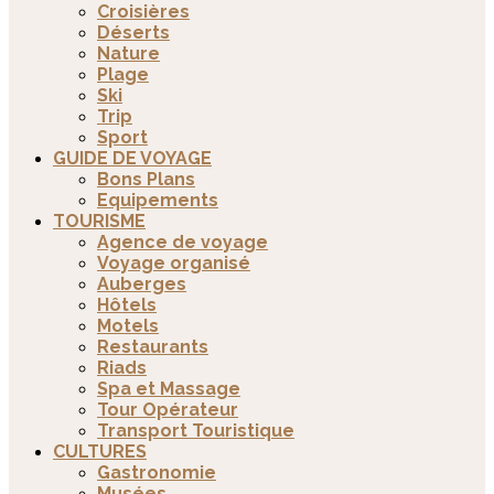
Croisières
Déserts
Nature
Plage
Ski
Trip
Sport
GUIDE DE VOYAGE
Bons Plans
Equipements
TOURISME
Agence de voyage
Voyage organisé
Auberges
Hôtels
Motels
Restaurants
Riads
Spa et Massage
Tour Opérateur
Transport Touristique
CULTURES
Gastronomie
Musées