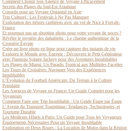
Comment Choisir Son Agence de Voyage Efficacement
Secrets des Plages du Sud-Est Asiatique
Conseils pour un Voyage Organisé en Asie
Trip Culturel : Les Festivals à Ne Pas Manquer
Exploration des trésors caribéens avec un vol de Nice à Fort-de-
France
Et pourquoi pas un shooting photo pour votre voyage de noces ?
Révéler le mystère des dahabiehs : Le charme authentique de la
Croisière Égypte
Créer un livre photo en ligne pour capturer des instants de vie
Explorez le Monde avec Énergie : Découvrez le Petit Générateur
avec Panneau Solaire Jackery pour des Aventures Inoubliables
Les Plages de Miami: Un Paradis Tropical aux Multiples Facettes
Les Tours de Croisières: Naviguer Vers des Expériences
Inoubliables
L’Évolution du Football Américain: Du Terrain à la Culture
Populaire
Les Agences de Voyage en France: Un Guide Complet pour les
Voyageurs
Comment Faire une Trip Inoubliable : Un Guide Étape par Étape
L’Avenir du Transport Touristique: Tendances, Technologies, et
Tourisme Durable
Les Meilleurs Hôtels à Paris: Un Guide pour Tous les Voyageurs
Équipements Nécessaires Pour un Voyage Inoubliable
Exploration en Deux Roues : La Location de Motos dans la Région