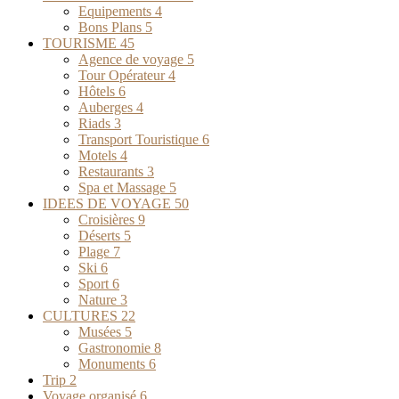
Equipements
4
Bons Plans
5
TOURISME
45
Agence de voyage
5
Tour Opérateur
4
Hôtels
6
Auberges
4
Riads
3
Transport Touristique
6
Motels
4
Restaurants
3
Spa et Massage
5
IDEES DE VOYAGE
50
Croisières
9
Déserts
5
Plage
7
Ski
6
Sport
6
Nature
3
CULTURES
22
Musées
5
Gastronomie
8
Monuments
6
Trip
2
Voyage organisé
6