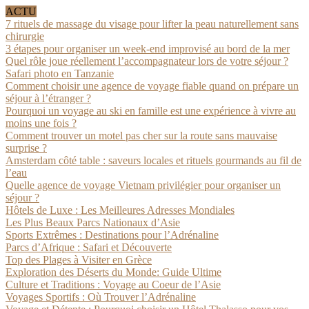
ACTU
7 rituels de massage du visage pour lifter la peau naturellement sans
chirurgie
3 étapes pour organiser un week-end improvisé au bord de la mer
Quel rôle joue réellement l’accompagnateur lors de votre séjour ?
Safari photo en Tanzanie
Comment choisir une agence de voyage fiable quand on prépare un
séjour à l’étranger ?
Pourquoi un voyage au ski en famille est une expérience à vivre au
moins une fois ?
Comment trouver un motel pas cher sur la route sans mauvaise
surprise ?
Amsterdam côté table : saveurs locales et rituels gourmands au fil de
l’eau
Quelle agence de voyage Vietnam privilégier pour organiser un
séjour ?
Hôtels de Luxe : Les Meilleures Adresses Mondiales
Les Plus Beaux Parcs Nationaux d’Asie
Sports Extrêmes : Destinations pour l’Adrénaline
Parcs d’Afrique : Safari et Découverte
Top des Plages à Visiter en Grèce
Exploration des Déserts du Monde: Guide Ultime
Culture et Traditions : Voyage au Coeur de l’Asie
Voyages Sportifs : Où Trouver l’Adrénaline