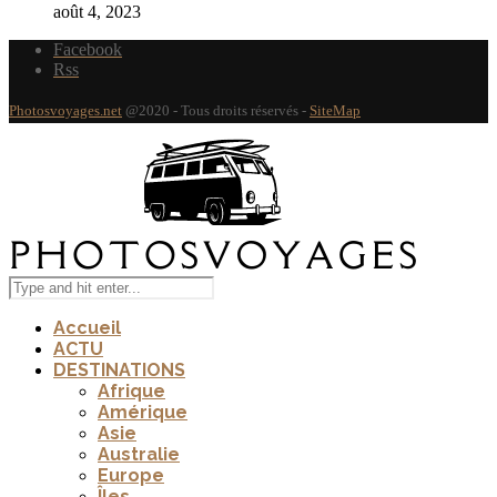
août 4, 2023
Facebook
Rss
Photosvoyages.net
@2020 - Tous droits réservés -
SiteMap
Accueil
ACTU
DESTINATIONS
Afrique
Amérique
Asie
Australie
Europe
Îles