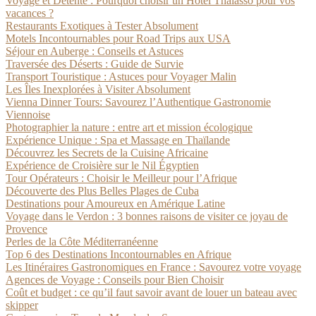
Voyage et Détente : Pourquoi choisir un Hôtel Thalasso pour vos
vacances ?
Restaurants Exotiques à Tester Absolument
Motels Incontournables pour Road Trips aux USA
Séjour en Auberge : Conseils et Astuces
Traversée des Déserts : Guide de Survie
Transport Touristique : Astuces pour Voyager Malin
Les Îles Inexplorées à Visiter Absolument
Vienna Dinner Tours: Savourez l’Authentique Gastronomie
Viennoise
Photographier la nature : entre art et mission écologique
Expérience Unique : Spa et Massage en Thaïlande
Découvrez les Secrets de la Cuisine Africaine
Expérience de Croisière sur le Nil Égyptien
Tour Opérateurs : Choisir le Meilleur pour l’Afrique
Découverte des Plus Belles Plages de Cuba
Destinations pour Amoureux en Amérique Latine
Voyage dans le Verdon : 3 bonnes raisons de visiter ce joyau de
Provence
Perles de la Côte Méditerranéenne
Top 6 des Destinations Incontournables en Afrique
Les Itinéraires Gastronomiques en France : Savourez votre voyage
Agences de Voyage : Conseils pour Bien Choisir
Coût et budget : ce qu’il faut savoir avant de louer un bateau avec
skipper