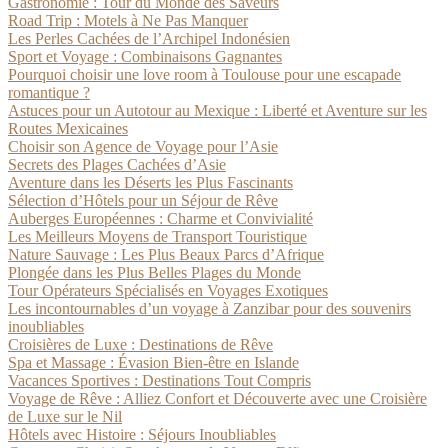
Gastronomie : Tour du Monde des Saveurs
Road Trip : Motels à Ne Pas Manquer
Les Perles Cachées de l’Archipel Indonésien
Sport et Voyage : Combinaisons Gagnantes
Pourquoi choisir une love room à Toulouse pour une escapade
romantique ?
Astuces pour un Autotour au Mexique : Liberté et Aventure sur les
Routes Mexicaines
Choisir son Agence de Voyage pour l’Asie
Secrets des Plages Cachées d’Asie
Aventure dans les Déserts les Plus Fascinants
Sélection d’Hôtels pour un Séjour de Rêve
Auberges Européennes : Charme et Convivialité
Les Meilleurs Moyens de Transport Touristique
Nature Sauvage : Les Plus Beaux Parcs d’Afrique
Plongée dans les Plus Belles Plages du Monde
Tour Opérateurs Spécialisés en Voyages Exotiques
Les incontournables d’un voyage à Zanzibar pour des souvenirs
inoubliables
Croisières de Luxe : Destinations de Rêve
Spa et Massage : Évasion Bien-être en Islande
Vacances Sportives : Destinations Tout Compris
Voyage de Rêve : Alliez Confort et Découverte avec une Croisière
de Luxe sur le Nil
Hôtels avec Histoire : Séjours Inoubliables