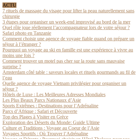
ACTU
7 rituels de massage du visage pour lifter la peau naturellement sans
chirurgie
3 étapes pour organiser un week-end improvisé au bord de la mer
Quel rôle joue réellement l’accompagnateur lors de votre séjour ?
Safari photo en Tanzanie
Comment choisir une agence de voyage fiable quand on prépare un
séjour à l’étranger ?
Pourquoi un voyage au ski en famille est une expérience à vivre au
moins une fois ?
Comment trouver un motel pas cher sur la route sans mauvaise
surprise ?
Amsterdam côté table : saveurs locales et rituels gourmands au fil de
l’eau
Quelle agence de voyage Vietnam privilégier pour organiser un
séjour ?
Hôtels de Luxe : Les Meilleures Adresses Mondiales
Les Plus Beaux Parcs Nationaux d’Asie
Sports Extrêmes : Destinations pour l’Adrénaline
Parcs d’Afrique : Safari et Découverte
Top des Plages à Visiter en Grèce
Exploration des Déserts du Monde: Guide Ultime
Culture et Traditions : Voyage au Coeur de l’Asie
Voyages Sportifs : Où Trouver l’Adrénaline