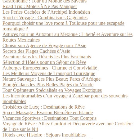
Gastronomie : Tour du Monde des Saveurs
Road Trip : Motels à Ne Pas Manquer
Les Perles Cachées de l’Archipel Indonésien
Sport et Voyage : Combinaisons Gagnantes
Pourquoi choisir une love room à Toulouse pour une escapade
romantique ?
Astuces pour un Autotour au Mexique : Liberté et Aventure sur les
Routes Mexicaines
Choisir son Agence de Voyage pour l’Asie
Secrets des Plages Cachées d’Asie
Aventure dans les Déserts les Plus Fascinants
Sélection d’Hôtels pour un Séjour de Rêve
Auberges Européennes : Charme et Convivialité
Les Meilleurs Moyens de Transport Touristique
Nature Sauvage : Les Plus Beaux Parcs d’Afrique
Plongée dans les Plus Belles Plages du Monde
Tour Opérateurs Spécialisés en Voyages Exotiques
Les incontournables d’un voyage à Zanzibar pour des souvenirs
inoubliables
Croisières de Luxe : Destinations de Rêve
Spa et Massage : Évasion Bien-être en Islande
Vacances Sportives : Destinations Tout Compris
Voyage de Rêve : Alliez Confort et Découverte avec une Croisière
de Luxe sur le Nil
Hôtels avec Histoire : Séjours Inoubliables