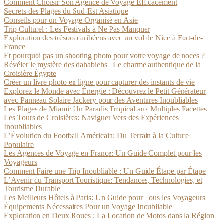
Comment Choisir Son Agence de Voyage Efficacement
Secrets des Plages du Sud-Est Asiatique
Conseils pour un Voyage Organisé en Asie
Trip Culturel : Les Festivals à Ne Pas Manquer
Exploration des trésors caribéens avec un vol de Nice à Fort-de-
France
Et pourquoi pas un shooting photo pour votre voyage de noces ?
Révéler le mystère des dahabiehs : Le charme authentique de la
Croisière Égypte
Créer un livre photo en ligne pour capturer des instants de vie
Explorez le Monde avec Énergie : Découvrez le Petit Générateur
avec Panneau Solaire Jackery pour des Aventures Inoubliables
Les Plages de Miami: Un Paradis Tropical aux Multiples Facettes
Les Tours de Croisières: Naviguer Vers des Expériences
Inoubliables
L’Évolution du Football Américain: Du Terrain à la Culture
Populaire
Les Agences de Voyage en France: Un Guide Complet pour les
Voyageurs
Comment Faire une Trip Inoubliable : Un Guide Étape par Étape
L’Avenir du Transport Touristique: Tendances, Technologies, et
Tourisme Durable
Les Meilleurs Hôtels à Paris: Un Guide pour Tous les Voyageurs
Équipements Nécessaires Pour un Voyage Inoubliable
Exploration en Deux Roues : La Location de Motos dans la Région