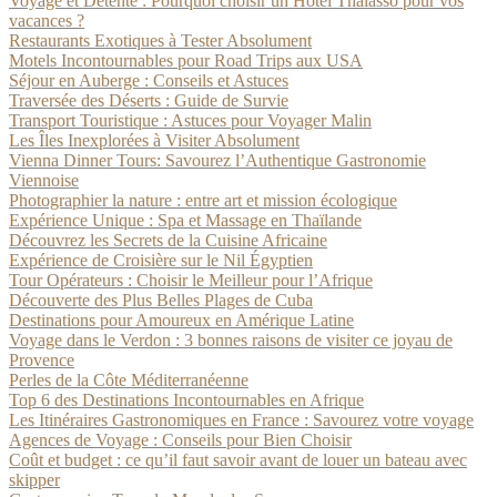
Voyage et Détente : Pourquoi choisir un Hôtel Thalasso pour vos
vacances ?
Restaurants Exotiques à Tester Absolument
Motels Incontournables pour Road Trips aux USA
Séjour en Auberge : Conseils et Astuces
Traversée des Déserts : Guide de Survie
Transport Touristique : Astuces pour Voyager Malin
Les Îles Inexplorées à Visiter Absolument
Vienna Dinner Tours: Savourez l’Authentique Gastronomie
Viennoise
Photographier la nature : entre art et mission écologique
Expérience Unique : Spa et Massage en Thaïlande
Découvrez les Secrets de la Cuisine Africaine
Expérience de Croisière sur le Nil Égyptien
Tour Opérateurs : Choisir le Meilleur pour l’Afrique
Découverte des Plus Belles Plages de Cuba
Destinations pour Amoureux en Amérique Latine
Voyage dans le Verdon : 3 bonnes raisons de visiter ce joyau de
Provence
Perles de la Côte Méditerranéenne
Top 6 des Destinations Incontournables en Afrique
Les Itinéraires Gastronomiques en France : Savourez votre voyage
Agences de Voyage : Conseils pour Bien Choisir
Coût et budget : ce qu’il faut savoir avant de louer un bateau avec
skipper