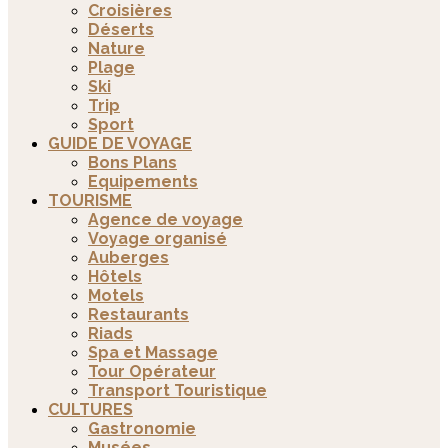
Croisières
Déserts
Nature
Plage
Ski
Trip
Sport
GUIDE DE VOYAGE
Bons Plans
Equipements
TOURISME
Agence de voyage
Voyage organisé
Auberges
Hôtels
Motels
Restaurants
Riads
Spa et Massage
Tour Opérateur
Transport Touristique
CULTURES
Gastronomie
Musées