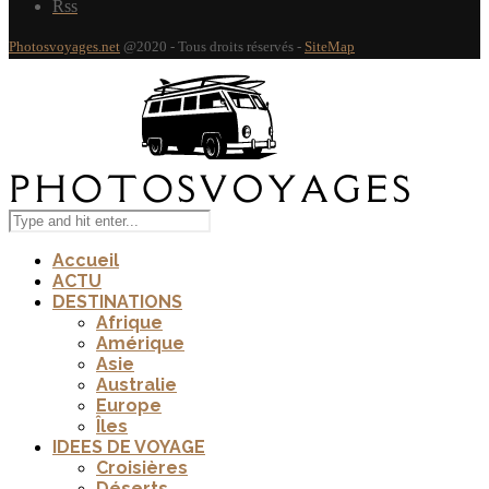
Rss
Photosvoyages.net
@2020 - Tous droits réservés -
SiteMap
Accueil
ACTU
DESTINATIONS
Afrique
Amérique
Asie
Australie
Europe
Îles
IDEES DE VOYAGE
Croisières
Déserts