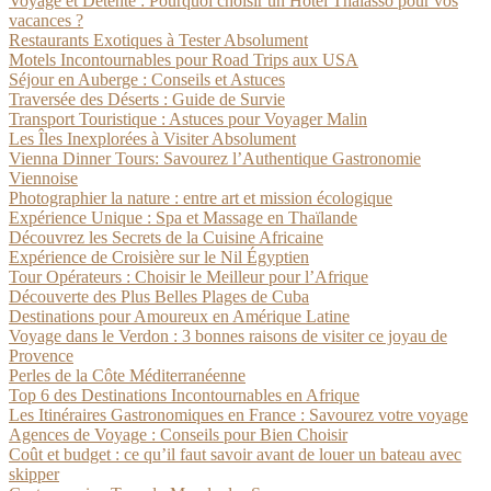
Voyage et Détente : Pourquoi choisir un Hôtel Thalasso pour vos
vacances ?
Restaurants Exotiques à Tester Absolument
Motels Incontournables pour Road Trips aux USA
Séjour en Auberge : Conseils et Astuces
Traversée des Déserts : Guide de Survie
Transport Touristique : Astuces pour Voyager Malin
Les Îles Inexplorées à Visiter Absolument
Vienna Dinner Tours: Savourez l’Authentique Gastronomie
Viennoise
Photographier la nature : entre art et mission écologique
Expérience Unique : Spa et Massage en Thaïlande
Découvrez les Secrets de la Cuisine Africaine
Expérience de Croisière sur le Nil Égyptien
Tour Opérateurs : Choisir le Meilleur pour l’Afrique
Découverte des Plus Belles Plages de Cuba
Destinations pour Amoureux en Amérique Latine
Voyage dans le Verdon : 3 bonnes raisons de visiter ce joyau de
Provence
Perles de la Côte Méditerranéenne
Top 6 des Destinations Incontournables en Afrique
Les Itinéraires Gastronomiques en France : Savourez votre voyage
Agences de Voyage : Conseils pour Bien Choisir
Coût et budget : ce qu’il faut savoir avant de louer un bateau avec
skipper