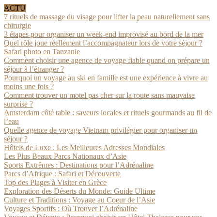
ACTU
7 rituels de massage du visage pour lifter la peau naturellement sans
chirurgie
3 étapes pour organiser un week-end improvisé au bord de la mer
Quel rôle joue réellement l’accompagnateur lors de votre séjour ?
Safari photo en Tanzanie
Comment choisir une agence de voyage fiable quand on prépare un
séjour à l’étranger ?
Pourquoi un voyage au ski en famille est une expérience à vivre au
moins une fois ?
Comment trouver un motel pas cher sur la route sans mauvaise
surprise ?
Amsterdam côté table : saveurs locales et rituels gourmands au fil de
l’eau
Quelle agence de voyage Vietnam privilégier pour organiser un
séjour ?
Hôtels de Luxe : Les Meilleures Adresses Mondiales
Les Plus Beaux Parcs Nationaux d’Asie
Sports Extrêmes : Destinations pour l’Adrénaline
Parcs d’Afrique : Safari et Découverte
Top des Plages à Visiter en Grèce
Exploration des Déserts du Monde: Guide Ultime
Culture et Traditions : Voyage au Coeur de l’Asie
Voyages Sportifs : Où Trouver l’Adrénaline