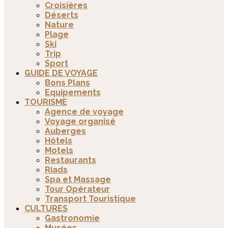
Croisières
Déserts
Nature
Plage
Ski
Trip
Sport
GUIDE DE VOYAGE
Bons Plans
Equipements
TOURISME
Agence de voyage
Voyage organisé
Auberges
Hôtels
Motels
Restaurants
Riads
Spa et Massage
Tour Opérateur
Transport Touristique
CULTURES
Gastronomie
Musées