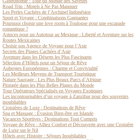
Gastronomie : Tour du Monde des Saveurs
Road Trip : Motels à Ne Pas Manquer
Les Perles Cachées de l’Archipel Indonésien
Sport et Voyage : Combinaisons Gagnantes
Pourquoi choisir une love room à Toulouse pour une escapade
romantique ?
Astuces pour un Autotour au Mexique : Liberté et Aventure sur les
Routes Mexicaines
Choisir son Agence de Voyage pour l’Asie
Secrets des Plages Cachées d’Asie
Aventure dans les Déserts les Plus Fascinants
Sélection d’Hôtels pour un Séjour de Rêve
Auberges Européennes : Charme et Convivialité
Les Meilleurs Moyens de Transport Touristique
Nature Sauvage : Les Plus Beaux Parcs d’Afrique
Plongée dans les Plus Belles Plages du Monde
Tour Opérateurs Spécialisés en Voyages Exotiques
Les incontournables d’un voyage à Zanzibar pour des souvenirs
inoubliables
Croisières de Luxe : Destinations de Rêve
Spa et Massage : Évasion Bien-être en Islande
Vacances Sportives : Destinations Tout Compris
Voyage de Rêve : Alliez Confort et Découverte avec une Croisière
de Luxe sur le Nil
Hôtels avec Histoire : Séjours Inoubliables