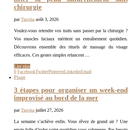
chirurgie
par
Tiavina
août 3, 2026
Voulez-vous retendre vos traits sans passer par la chirurgie ?
Vos muscles faciaux méritent un entraînement quotidien.
Découvrons ensemble des rituels de massage du visage
efficaces. Ces gestes simples relancent …
Lire plus
0
Facebook
Twitter
Pinterest
Linkedin
Email
Plage
3 étapes pour organiser un week-end
improvisé au bord de la mer
par
Tiavina
juillet 27, 2026
La semaine s’achève enfin. Vous rêvez de grand air ? Une
envie folle d’ioder votre quotidien vous submerge. Pas besoin