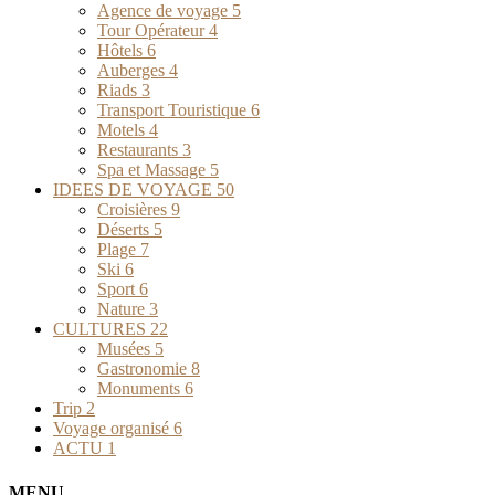
Agence de voyage
5
Tour Opérateur
4
Hôtels
6
Auberges
4
Riads
3
Transport Touristique
6
Motels
4
Restaurants
3
Spa et Massage
5
IDEES DE VOYAGE
50
Croisières
9
Déserts
5
Plage
7
Ski
6
Sport
6
Nature
3
CULTURES
22
Musées
5
Gastronomie
8
Monuments
6
Trip
2
Voyage organisé
6
ACTU
1
MENU