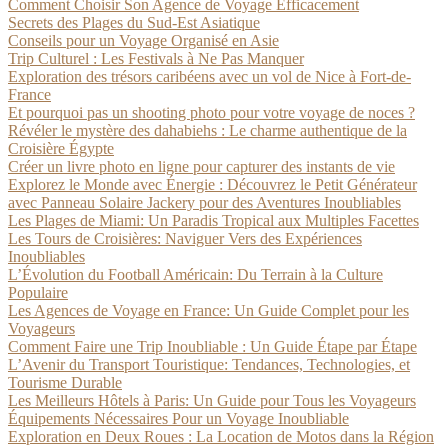
Comment Choisir Son Agence de Voyage Efficacement
Secrets des Plages du Sud-Est Asiatique
Conseils pour un Voyage Organisé en Asie
Trip Culturel : Les Festivals à Ne Pas Manquer
Exploration des trésors caribéens avec un vol de Nice à Fort-de-
France
Et pourquoi pas un shooting photo pour votre voyage de noces ?
Révéler le mystère des dahabiehs : Le charme authentique de la
Croisière Égypte
Créer un livre photo en ligne pour capturer des instants de vie
Explorez le Monde avec Énergie : Découvrez le Petit Générateur
avec Panneau Solaire Jackery pour des Aventures Inoubliables
Les Plages de Miami: Un Paradis Tropical aux Multiples Facettes
Les Tours de Croisières: Naviguer Vers des Expériences
Inoubliables
L’Évolution du Football Américain: Du Terrain à la Culture
Populaire
Les Agences de Voyage en France: Un Guide Complet pour les
Voyageurs
Comment Faire une Trip Inoubliable : Un Guide Étape par Étape
L’Avenir du Transport Touristique: Tendances, Technologies, et
Tourisme Durable
Les Meilleurs Hôtels à Paris: Un Guide pour Tous les Voyageurs
Équipements Nécessaires Pour un Voyage Inoubliable
Exploration en Deux Roues : La Location de Motos dans la Région