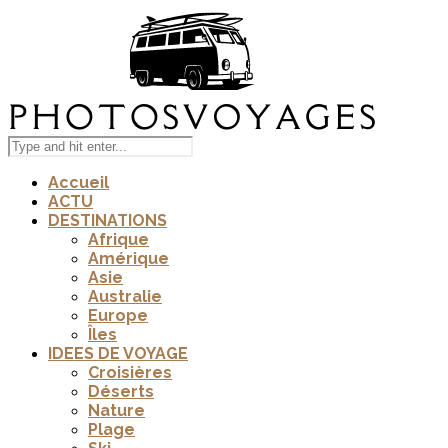
Accueil
ACTU
DESTINATIONS
Afrique
Amérique
Asie
Australie
Europe
Îles
IDEES DE VOYAGE
Croisières
Déserts
Nature
Plage