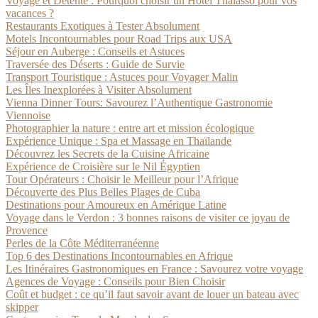
Voyage et Détente : Pourquoi choisir un Hôtel Thalasso pour vos
vacances ?
Restaurants Exotiques à Tester Absolument
Motels Incontournables pour Road Trips aux USA
Séjour en Auberge : Conseils et Astuces
Traversée des Déserts : Guide de Survie
Transport Touristique : Astuces pour Voyager Malin
Les Îles Inexplorées à Visiter Absolument
Vienna Dinner Tours: Savourez l’Authentique Gastronomie
Viennoise
Photographier la nature : entre art et mission écologique
Expérience Unique : Spa et Massage en Thaïlande
Découvrez les Secrets de la Cuisine Africaine
Expérience de Croisière sur le Nil Égyptien
Tour Opérateurs : Choisir le Meilleur pour l’Afrique
Découverte des Plus Belles Plages de Cuba
Destinations pour Amoureux en Amérique Latine
Voyage dans le Verdon : 3 bonnes raisons de visiter ce joyau de
Provence
Perles de la Côte Méditerranéenne
Top 6 des Destinations Incontournables en Afrique
Les Itinéraires Gastronomiques en France : Savourez votre voyage
Agences de Voyage : Conseils pour Bien Choisir
Coût et budget : ce qu’il faut savoir avant de louer un bateau avec
skipper