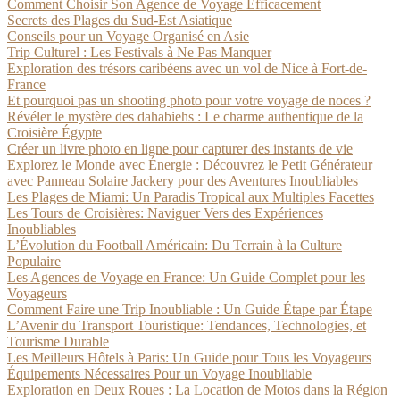
Comment Choisir Son Agence de Voyage Efficacement
Secrets des Plages du Sud-Est Asiatique
Conseils pour un Voyage Organisé en Asie
Trip Culturel : Les Festivals à Ne Pas Manquer
Exploration des trésors caribéens avec un vol de Nice à Fort-de-
France
Et pourquoi pas un shooting photo pour votre voyage de noces ?
Révéler le mystère des dahabiehs : Le charme authentique de la
Croisière Égypte
Créer un livre photo en ligne pour capturer des instants de vie
Explorez le Monde avec Énergie : Découvrez le Petit Générateur
avec Panneau Solaire Jackery pour des Aventures Inoubliables
Les Plages de Miami: Un Paradis Tropical aux Multiples Facettes
Les Tours de Croisières: Naviguer Vers des Expériences
Inoubliables
L’Évolution du Football Américain: Du Terrain à la Culture
Populaire
Les Agences de Voyage en France: Un Guide Complet pour les
Voyageurs
Comment Faire une Trip Inoubliable : Un Guide Étape par Étape
L’Avenir du Transport Touristique: Tendances, Technologies, et
Tourisme Durable
Les Meilleurs Hôtels à Paris: Un Guide pour Tous les Voyageurs
Équipements Nécessaires Pour un Voyage Inoubliable
Exploration en Deux Roues : La Location de Motos dans la Région