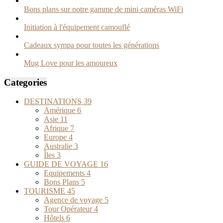
Bons plans sur notre gamme de mini caméras WiFi
Initiation à l'équipement camouflé
Cadeaux sympa pour toutes les générations
Mug Love pour les amoureux
Categories
DESTINATIONS
39
Amérique
6
Asie
11
Afrique
7
Europe
4
Australie
3
Îles
3
GUIDE DE VOYAGE
16
Equipements
4
Bons Plans
5
TOURISME
45
Agence de voyage
5
Tour Opérateur
4
Hôtels
6