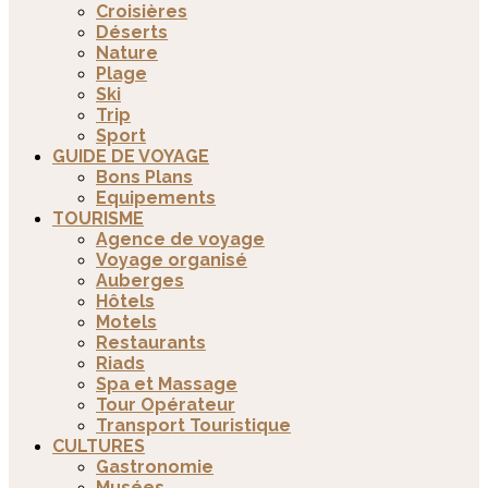
Croisières
Déserts
Nature
Plage
Ski
Trip
Sport
GUIDE DE VOYAGE
Bons Plans
Equipements
TOURISME
Agence de voyage
Voyage organisé
Auberges
Hôtels
Motels
Restaurants
Riads
Spa et Massage
Tour Opérateur
Transport Touristique
CULTURES
Gastronomie
Musées