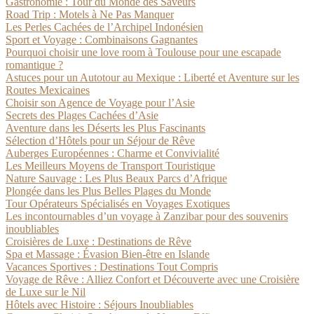
Gastronomie : Tour du Monde des Saveurs
Road Trip : Motels à Ne Pas Manquer
Les Perles Cachées de l’Archipel Indonésien
Sport et Voyage : Combinaisons Gagnantes
Pourquoi choisir une love room à Toulouse pour une escapade
romantique ?
Astuces pour un Autotour au Mexique : Liberté et Aventure sur les
Routes Mexicaines
Choisir son Agence de Voyage pour l’Asie
Secrets des Plages Cachées d’Asie
Aventure dans les Déserts les Plus Fascinants
Sélection d’Hôtels pour un Séjour de Rêve
Auberges Européennes : Charme et Convivialité
Les Meilleurs Moyens de Transport Touristique
Nature Sauvage : Les Plus Beaux Parcs d’Afrique
Plongée dans les Plus Belles Plages du Monde
Tour Opérateurs Spécialisés en Voyages Exotiques
Les incontournables d’un voyage à Zanzibar pour des souvenirs
inoubliables
Croisières de Luxe : Destinations de Rêve
Spa et Massage : Évasion Bien-être en Islande
Vacances Sportives : Destinations Tout Compris
Voyage de Rêve : Alliez Confort et Découverte avec une Croisière
de Luxe sur le Nil
Hôtels avec Histoire : Séjours Inoubliables