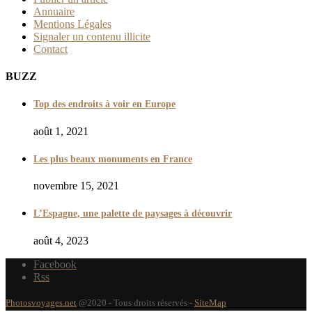
Annuaire
Mentions Légales
Signaler un contenu illicite
Contact
BUZZ
Top des endroits à voir en Europe
août 1, 2021
Les plus beaux monuments en France
novembre 15, 2021
L’Espagne, une palette de paysages à découvrir
août 4, 2023
Facebook
Rss
Photosvoyages.net
@2020 - Tous droits réservés -
SiteMap