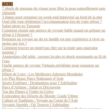
ACTU
7 rituels de massage du visage pour lifter la peau naturellement sans
chirurgie
3 étapes pour organiser un week-end improvisé au bord de la mer
Quel rôle joue réellement l’accompagnateur lors de votre séjour ?
Safari photo en Tanzanie
Comment choisir une agence de voyage fiable quand on prépare un
séjour à l’étranger ?
Pourquoi un voyage au ski en famille est une expérience à vivre au
moins une fois ?
Comment trouver un motel pas cher sur la route sans mauvaise
surprise ?
Amsterdam côté table : saveurs locales et rituels gourmands au fil de
l’eau
Quelle agence de voyage Vietnam privilégier pour organiser un
séjour ?
Hôtels de Luxe : Les Meilleures Adresses Mondiales
Les Plus Beaux Parcs Nationaux d’Asie
Sports Extrêmes : Destinations pour l’Adrénaline
Parcs d’Afrique : Safari et Découverte
Top des Plages à Visiter en Grèce
Exploration des Déserts du Monde: Guide Ultime
Culture et Traditions : Voyage au Coeur de l’Asie
Voyages Sportifs : Où Trouver l’Adrénaline