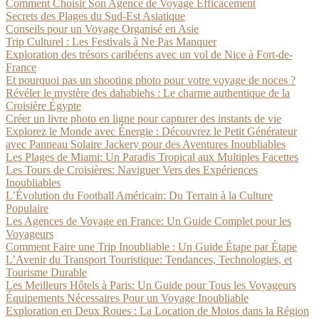
Comment Choisir Son Agence de Voyage Efficacement
Secrets des Plages du Sud-Est Asiatique
Conseils pour un Voyage Organisé en Asie
Trip Culturel : Les Festivals à Ne Pas Manquer
Exploration des trésors caribéens avec un vol de Nice à Fort-de-
France
Et pourquoi pas un shooting photo pour votre voyage de noces ?
Révéler le mystère des dahabiehs : Le charme authentique de la
Croisière Égypte
Créer un livre photo en ligne pour capturer des instants de vie
Explorez le Monde avec Énergie : Découvrez le Petit Générateur
avec Panneau Solaire Jackery pour des Aventures Inoubliables
Les Plages de Miami: Un Paradis Tropical aux Multiples Facettes
Les Tours de Croisières: Naviguer Vers des Expériences
Inoubliables
L’Évolution du Football Américain: Du Terrain à la Culture
Populaire
Les Agences de Voyage en France: Un Guide Complet pour les
Voyageurs
Comment Faire une Trip Inoubliable : Un Guide Étape par Étape
L’Avenir du Transport Touristique: Tendances, Technologies, et
Tourisme Durable
Les Meilleurs Hôtels à Paris: Un Guide pour Tous les Voyageurs
Équipements Nécessaires Pour un Voyage Inoubliable
Exploration en Deux Roues : La Location de Motos dans la Région