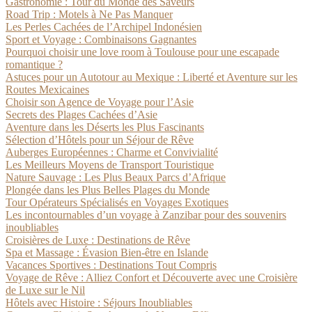
Gastronomie : Tour du Monde des Saveurs
Road Trip : Motels à Ne Pas Manquer
Les Perles Cachées de l’Archipel Indonésien
Sport et Voyage : Combinaisons Gagnantes
Pourquoi choisir une love room à Toulouse pour une escapade
romantique ?
Astuces pour un Autotour au Mexique : Liberté et Aventure sur les
Routes Mexicaines
Choisir son Agence de Voyage pour l’Asie
Secrets des Plages Cachées d’Asie
Aventure dans les Déserts les Plus Fascinants
Sélection d’Hôtels pour un Séjour de Rêve
Auberges Européennes : Charme et Convivialité
Les Meilleurs Moyens de Transport Touristique
Nature Sauvage : Les Plus Beaux Parcs d’Afrique
Plongée dans les Plus Belles Plages du Monde
Tour Opérateurs Spécialisés en Voyages Exotiques
Les incontournables d’un voyage à Zanzibar pour des souvenirs
inoubliables
Croisières de Luxe : Destinations de Rêve
Spa et Massage : Évasion Bien-être en Islande
Vacances Sportives : Destinations Tout Compris
Voyage de Rêve : Alliez Confort et Découverte avec une Croisière
de Luxe sur le Nil
Hôtels avec Histoire : Séjours Inoubliables