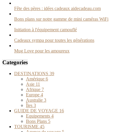
Fête des pères : idées cadeaux aidecadeau.com
Bons plans sur notre gamme de mini caméras WiFi
Initiation à l'équipement camouflé
Cadeaux sympa pour toutes les générations
Mug Love pour les amoureux
Categories
DESTINATIONS
39
Amérique
6
Asie
11
Afrique
7
Europe
4
Australie
3
Îles
3
GUIDE DE VOYAGE
16
Equipements
4
Bons Plans
5
TOURISME
45
Agence de voyage
5