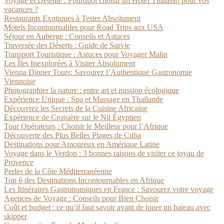
Voyage et Détente : Pourquoi choisir un Hôtel Thalasso pour vos
vacances ?
Restaurants Exotiques à Tester Absolument
Motels Incontournables pour Road Trips aux USA
Séjour en Auberge : Conseils et Astuces
Traversée des Déserts : Guide de Survie
Transport Touristique : Astuces pour Voyager Malin
Les Îles Inexplorées à Visiter Absolument
Vienna Dinner Tours: Savourez l’Authentique Gastronomie
Viennoise
Photographier la nature : entre art et mission écologique
Expérience Unique : Spa et Massage en Thaïlande
Découvrez les Secrets de la Cuisine Africaine
Expérience de Croisière sur le Nil Égyptien
Tour Opérateurs : Choisir le Meilleur pour l’Afrique
Découverte des Plus Belles Plages de Cuba
Destinations pour Amoureux en Amérique Latine
Voyage dans le Verdon : 3 bonnes raisons de visiter ce joyau de
Provence
Perles de la Côte Méditerranéenne
Top 6 des Destinations Incontournables en Afrique
Les Itinéraires Gastronomiques en France : Savourez votre voyage
Agences de Voyage : Conseils pour Bien Choisir
Coût et budget : ce qu’il faut savoir avant de louer un bateau avec
skipper