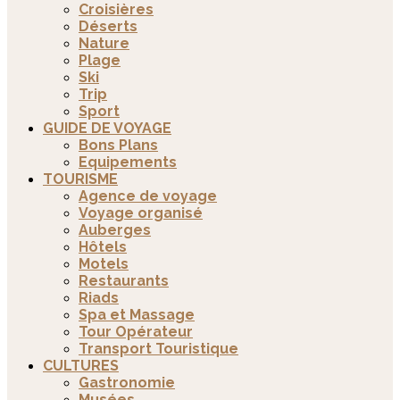
Croisières
Déserts
Nature
Plage
Ski
Trip
Sport
GUIDE DE VOYAGE
Bons Plans
Equipements
TOURISME
Agence de voyage
Voyage organisé
Auberges
Hôtels
Motels
Restaurants
Riads
Spa et Massage
Tour Opérateur
Transport Touristique
CULTURES
Gastronomie
Musées