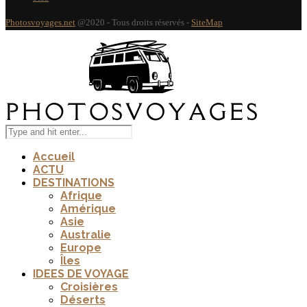
Photosvoyages.net
@2020 - Tous droits réservés -
SiteMap
Accueil
ACTU
DESTINATIONS
Afrique
Amérique
Asie
Australie
Europe
Îles
IDEES DE VOYAGE
Croisières
Déserts