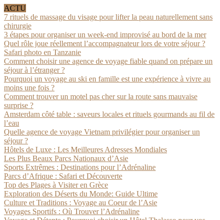
ACTU
7 rituels de massage du visage pour lifter la peau naturellement sans
chirurgie
3 étapes pour organiser un week-end improvisé au bord de la mer
Quel rôle joue réellement l’accompagnateur lors de votre séjour ?
Safari photo en Tanzanie
Comment choisir une agence de voyage fiable quand on prépare un
séjour à l’étranger ?
Pourquoi un voyage au ski en famille est une expérience à vivre au
moins une fois ?
Comment trouver un motel pas cher sur la route sans mauvaise
surprise ?
Amsterdam côté table : saveurs locales et rituels gourmands au fil de
l’eau
Quelle agence de voyage Vietnam privilégier pour organiser un
séjour ?
Hôtels de Luxe : Les Meilleures Adresses Mondiales
Les Plus Beaux Parcs Nationaux d’Asie
Sports Extrêmes : Destinations pour l’Adrénaline
Parcs d’Afrique : Safari et Découverte
Top des Plages à Visiter en Grèce
Exploration des Déserts du Monde: Guide Ultime
Culture et Traditions : Voyage au Coeur de l’Asie
Voyages Sportifs : Où Trouver l’Adrénaline