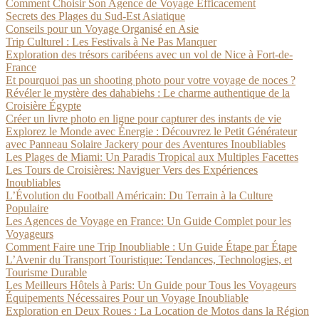
Comment Choisir Son Agence de Voyage Efficacement
Secrets des Plages du Sud-Est Asiatique
Conseils pour un Voyage Organisé en Asie
Trip Culturel : Les Festivals à Ne Pas Manquer
Exploration des trésors caribéens avec un vol de Nice à Fort-de-
France
Et pourquoi pas un shooting photo pour votre voyage de noces ?
Révéler le mystère des dahabiehs : Le charme authentique de la
Croisière Égypte
Créer un livre photo en ligne pour capturer des instants de vie
Explorez le Monde avec Énergie : Découvrez le Petit Générateur
avec Panneau Solaire Jackery pour des Aventures Inoubliables
Les Plages de Miami: Un Paradis Tropical aux Multiples Facettes
Les Tours de Croisières: Naviguer Vers des Expériences
Inoubliables
L’Évolution du Football Américain: Du Terrain à la Culture
Populaire
Les Agences de Voyage en France: Un Guide Complet pour les
Voyageurs
Comment Faire une Trip Inoubliable : Un Guide Étape par Étape
L’Avenir du Transport Touristique: Tendances, Technologies, et
Tourisme Durable
Les Meilleurs Hôtels à Paris: Un Guide pour Tous les Voyageurs
Équipements Nécessaires Pour un Voyage Inoubliable
Exploration en Deux Roues : La Location de Motos dans la Région