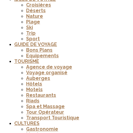
Croisières
Déserts
Nature
Plage
Ski
Trip
Sport
GUIDE DE VOYAGE
Bons Plans
Equipements
TOURISME
Agence de voyage
Voyage organisé
Auberges
Hôtels
Motels
Restaurants
Riads
Spa et Massage
Tour Opérateur
Transport Touristique
CULTURES
Gastronomie