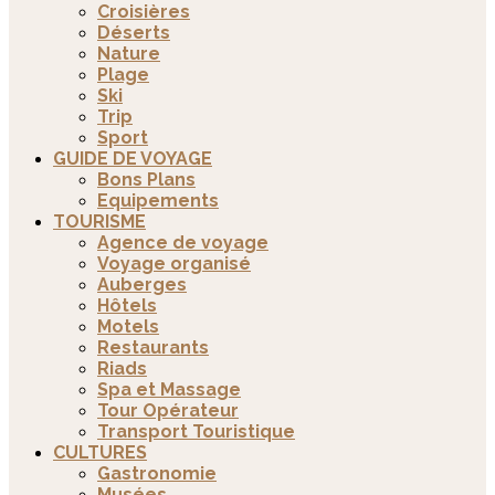
Croisières
Déserts
Nature
Plage
Ski
Trip
Sport
GUIDE DE VOYAGE
Bons Plans
Equipements
TOURISME
Agence de voyage
Voyage organisé
Auberges
Hôtels
Motels
Restaurants
Riads
Spa et Massage
Tour Opérateur
Transport Touristique
CULTURES
Gastronomie
Musées