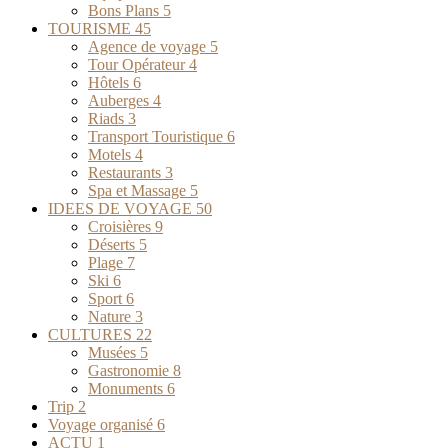
Bons Plans
5
TOURISME
45
Agence de voyage
5
Tour Opérateur
4
Hôtels
6
Auberges
4
Riads
3
Transport Touristique
6
Motels
4
Restaurants
3
Spa et Massage
5
IDEES DE VOYAGE
50
Croisières
9
Déserts
5
Plage
7
Ski
6
Sport
6
Nature
3
CULTURES
22
Musées
5
Gastronomie
8
Monuments
6
Trip
2
Voyage organisé
6
ACTU
1