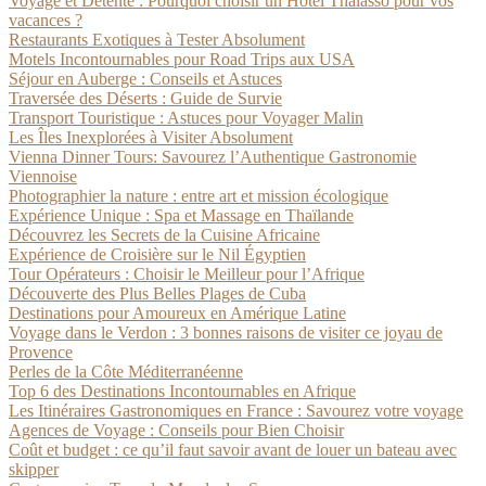
Voyage et Détente : Pourquoi choisir un Hôtel Thalasso pour vos
vacances ?
Restaurants Exotiques à Tester Absolument
Motels Incontournables pour Road Trips aux USA
Séjour en Auberge : Conseils et Astuces
Traversée des Déserts : Guide de Survie
Transport Touristique : Astuces pour Voyager Malin
Les Îles Inexplorées à Visiter Absolument
Vienna Dinner Tours: Savourez l’Authentique Gastronomie
Viennoise
Photographier la nature : entre art et mission écologique
Expérience Unique : Spa et Massage en Thaïlande
Découvrez les Secrets de la Cuisine Africaine
Expérience de Croisière sur le Nil Égyptien
Tour Opérateurs : Choisir le Meilleur pour l’Afrique
Découverte des Plus Belles Plages de Cuba
Destinations pour Amoureux en Amérique Latine
Voyage dans le Verdon : 3 bonnes raisons de visiter ce joyau de
Provence
Perles de la Côte Méditerranéenne
Top 6 des Destinations Incontournables en Afrique
Les Itinéraires Gastronomiques en France : Savourez votre voyage
Agences de Voyage : Conseils pour Bien Choisir
Coût et budget : ce qu’il faut savoir avant de louer un bateau avec
skipper