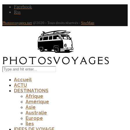
Facebook
Rss
Photosvoyages.net
@2020 - Tous droits réservés -
SiteMap
Accueil
ACTU
DESTINATIONS
Afrique
Amérique
Asie
Australie
Europe
Îles
IDEES DE VOYAGE