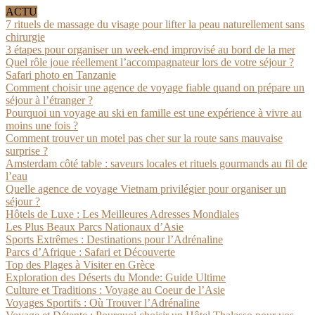
ACTU
7 rituels de massage du visage pour lifter la peau naturellement sans
chirurgie
3 étapes pour organiser un week-end improvisé au bord de la mer
Quel rôle joue réellement l’accompagnateur lors de votre séjour ?
Safari photo en Tanzanie
Comment choisir une agence de voyage fiable quand on prépare un
séjour à l’étranger ?
Pourquoi un voyage au ski en famille est une expérience à vivre au
moins une fois ?
Comment trouver un motel pas cher sur la route sans mauvaise
surprise ?
Amsterdam côté table : saveurs locales et rituels gourmands au fil de
l’eau
Quelle agence de voyage Vietnam privilégier pour organiser un
séjour ?
Hôtels de Luxe : Les Meilleures Adresses Mondiales
Les Plus Beaux Parcs Nationaux d’Asie
Sports Extrêmes : Destinations pour l’Adrénaline
Parcs d’Afrique : Safari et Découverte
Top des Plages à Visiter en Grèce
Exploration des Déserts du Monde: Guide Ultime
Culture et Traditions : Voyage au Coeur de l’Asie
Voyages Sportifs : Où Trouver l’Adrénaline