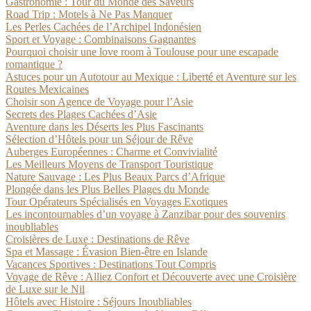
Gastronomie : Tour du Monde des Saveurs
Road Trip : Motels à Ne Pas Manquer
Les Perles Cachées de l’Archipel Indonésien
Sport et Voyage : Combinaisons Gagnantes
Pourquoi choisir une love room à Toulouse pour une escapade
romantique ?
Astuces pour un Autotour au Mexique : Liberté et Aventure sur les
Routes Mexicaines
Choisir son Agence de Voyage pour l’Asie
Secrets des Plages Cachées d’Asie
Aventure dans les Déserts les Plus Fascinants
Sélection d’Hôtels pour un Séjour de Rêve
Auberges Européennes : Charme et Convivialité
Les Meilleurs Moyens de Transport Touristique
Nature Sauvage : Les Plus Beaux Parcs d’Afrique
Plongée dans les Plus Belles Plages du Monde
Tour Opérateurs Spécialisés en Voyages Exotiques
Les incontournables d’un voyage à Zanzibar pour des souvenirs
inoubliables
Croisières de Luxe : Destinations de Rêve
Spa et Massage : Évasion Bien-être en Islande
Vacances Sportives : Destinations Tout Compris
Voyage de Rêve : Alliez Confort et Découverte avec une Croisière
de Luxe sur le Nil
Hôtels avec Histoire : Séjours Inoubliables